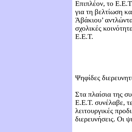
Επιπλέον, το Ε.Ε.Τ
για τη βελτίωση κ
Άβάκιου’ αντλώντα
σχολικές κοινότητ
Ε.Ε.Τ.
Ψηφίδες διερευνητ
Στα πλαίσια της συ
Ε.Ε.Τ. συνέλαβε, τ
λειτουργικές προδ
διερευνήσεις. Οι ψ