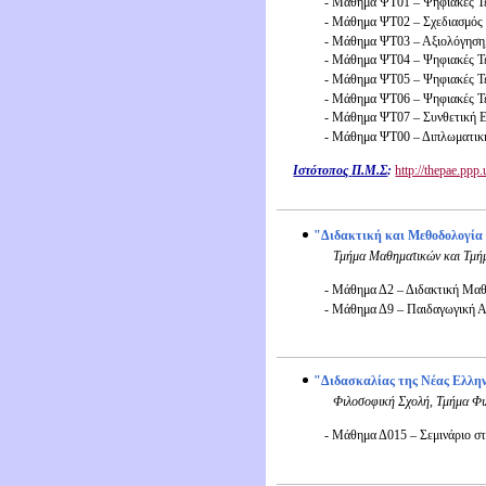
- Μάθημα ΨT01 – Ψηφιακές Τε
- Mάθημα ΨΤ02 – Σχεδιασμός 
-
Μάθημα ΨΤ03
–
Αξιολόγηση,
- Μάθημα ΨΤ04 – Ψηφιακές Τεχ
- Μάθημα ΨΤ05 – Ψηφιακές Τ
- Μάθημα ΨΤ06 – Ψηφιακές Τε
- Μάθημα ΨΤ07 – Συνθετική Ε
- Μάθημα ΨΤ00 – Διπλωματικ
Ιστότοπος
Π.Μ.Σ
:
http://thepae.ppp.
"Διδακτική και Μεθοδολογί
Τμήμα Μαθηματικών και
Τμή
- Μάθημα Δ2 – Διδακτική Μαθ
- Μάθημα Δ9 – Παιδαγωγική Α
"Διδασκαλίας της Νέας Ελλη
Φιλοσοφική Σχολή
, Τμήμα Φι
- Μάθημα Δ015 – Σεμινάριο σ