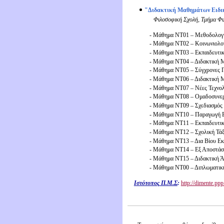
"Διδακτική Μαθημάτων Ειδικ
Φιλοσοφική Σχολή
, Τμήμα Φι
- Μάθημα ΝΤ01 – Μεθοδολογία
- Μάθημα ΝΤ02 – Κοινωνιολογ
- Μάθημα ΝΤ03 – Εκπαιδευτι
- Μάθημα ΝΤ04 – Διδακτική 
- Μάθημα ΝΤ05 – Σύγχρονες 
- Μάθημα ΝΤ06 – Διδακτική Μ
- Μάθημα ΝΤ07 – Νέες Τεχνολ
- Μάθημα ΝΤ08 – Ομαδοσυνεργα
- Μάθημα ΝΤ09 – Σχεδιασμός 
- Μάθημα ΝΤ10 – Παραγωγή Εκ
- Μάθημα ΝΤ11 – Εκπαιδευτική
- Μάθημα ΝΤ12 – Σχολική Τάξη
- Μάθημα ΝΤ13 – Δια Βίου Εκ
- Μάθημα ΝΤ14 – Εξ Αποστάσ
- Μάθημα ΝΤ15 – Διδακτική 
- Μάθημα ΝΤ00 – Διπλωματικ
Ιστότοπος Π.Μ.Σ
:
http://dimente.ppp