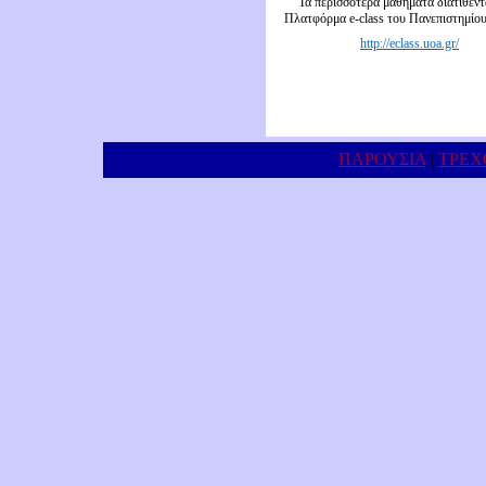
Τα περισσότερα μαθήματα διατίθεντ
Πλατφόρμα e-class του Πανεπιστημίο
http://eclass.uoa.gr/
ΠΑΡΟΥΣΙΑ
|
ΤΡΕΧ